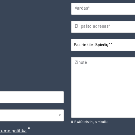
VARDAS
*
Vardas
EL.
PAŠTO
*
ADRESAS
PASIRINKITE
*
„SPIEČIŲ“
ŽINUTĖ
0 iš 600 leistinų simbolių
*
tumo politika
.
CAPTCHA