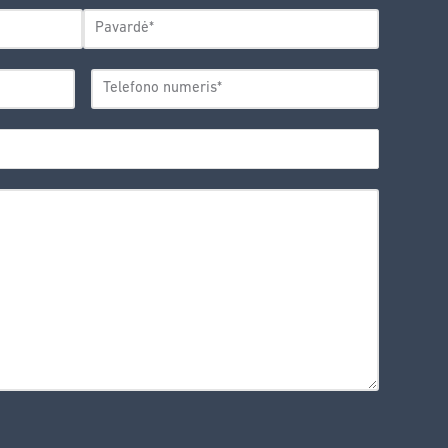
Pavardė
TELEFONO
*
NUMERIS