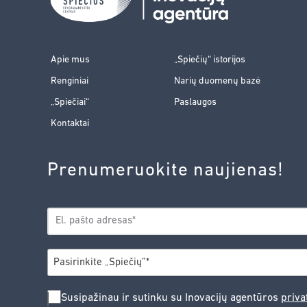
Apie mus
„Spiečių“ istorijos
Renginiai
Narių duomenų bazė
„Spiečiai“
Paslaugos
Kontaktai
Prenumeruokite naujienas!
EL.
*
PAŠTAS
*
MIESTAS
Pasirinkite „Spiečių”*
SUSIPAŽINAU
Susipažinau ir sutinku su Inovacijų agentūros
priva