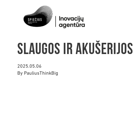
Slaugos ir akušerijos
2025.05.06
By
PauliusThinkBig