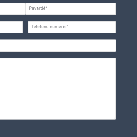
Pavardė
TELEFONO
*
NUMERIS