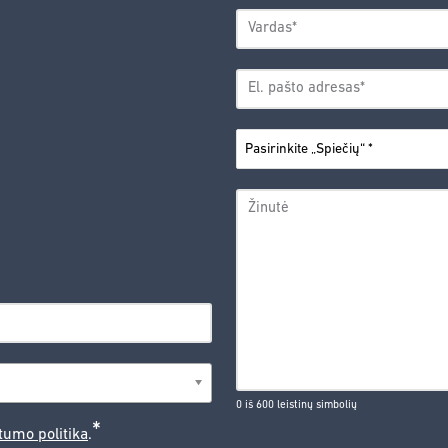
VARDAS
*
Vardas
EL.
PAŠTO
*
ADRESAS
PASIRINKITE
*
„SPIEČIŲ“
ŽINUTĖ
0 iš 600 leistinų simbolių
*
tumo politika
.
CAPTCHA