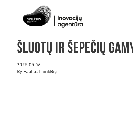
Šluotų ir šepečių gam
2025.05.06
By
PauliusThinkBig