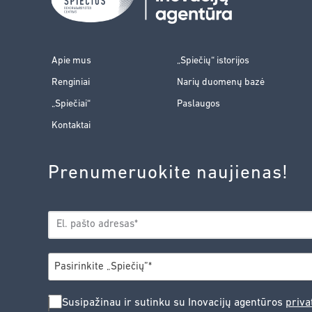
Apie mus
„Spiečių“ istorijos
Renginiai
Narių duomenų bazė
„Spiečiai“
Paslaugos
Kontaktai
Prenumeruokite naujienas!
EL.
*
PAŠTAS
*
MIESTAS
Pasirinkite „Spiečių”*
SUSIPAŽINAU
Susipažinau ir sutinku su Inovacijų agentūros
priva