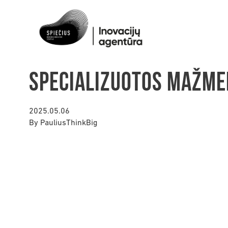
Specializuotos mažme
2025.05.06
By
PauliusThinkBig