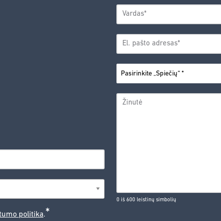
VARDAS
*
Vardas
EL.
PAŠTO
*
ADRESAS
PASIRINKITE
*
„SPIEČIŲ“
ŽINUTĖ
0 iš 600 leistinų simbolių
*
tumo politika
.
CAPTCHA