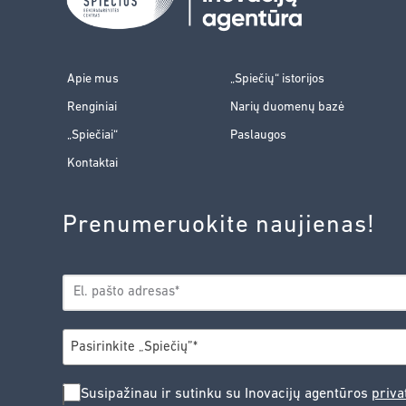
Apie mus
„Spiečių“ istorijos
Renginiai
Narių duomenų bazė
„Spiečiai“
Paslaugos
Kontaktai
Prenumeruokite naujienas!
EL.
*
PAŠTAS
*
MIESTAS
Pasirinkite „Spiečių”*
SUSIPAŽINAU
Susipažinau ir sutinku su Inovacijų agentūros
priva