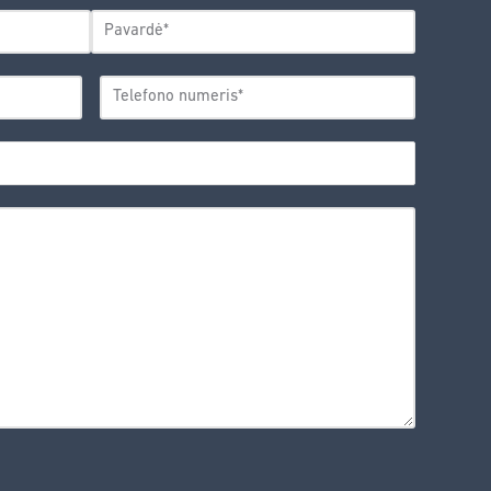
Pavardė
TELEFONO
*
NUMERIS