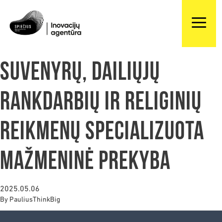
Suvenyrų, dailiųjų
rankdarbių ir religinių
reikmenų specializuota
mažmeninė prekyba
2025.05.06
By
PauliusThinkBig