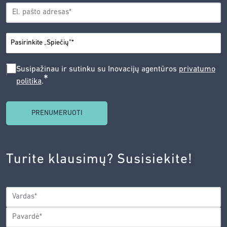
EL.
*
PAŠTAS
*
MIESTAS
SUSIPAŽINAU
Susipažinau ir sutinku su Inovacijų agentūros
privatumo
*
politika
.
IR
SUTINKU
SU
INOVACIJŲ
AGENTŪROS
Turite klausimų? Susisiekite!
PRIVATUMO
POLITIKA.
*
VARDAS
*
Vardas