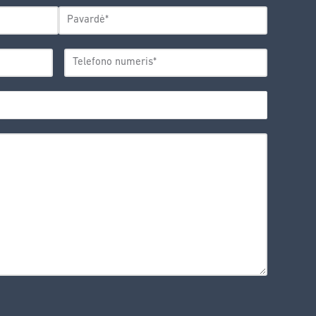
Pavardė
TELEFONO
*
NUMERIS