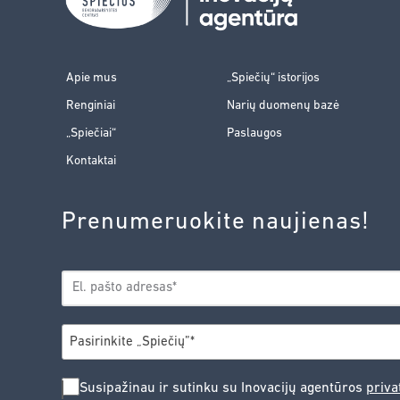
Apie mus
„Spiečių“ istorijos
Renginiai
Narių duomenų bazė
„Spiečiai“
Paslaugos
Kontaktai
Prenumeruokite naujienas!
EL.
*
PAŠTAS
*
MIESTAS
Pasirinkite „Spiečių”*
SUSIPAŽINAU
Susipažinau ir sutinku su Inovacijų agentūros
priva