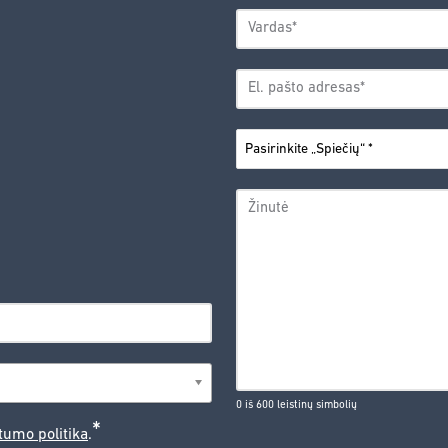
VARDAS
*
Vardas
EL.
PAŠTO
*
ADRESAS
PASIRINKITE
*
„SPIEČIŲ“
ŽINUTĖ
0 iš 600 leistinų simbolių
*
tumo politika
.
CAPTCHA