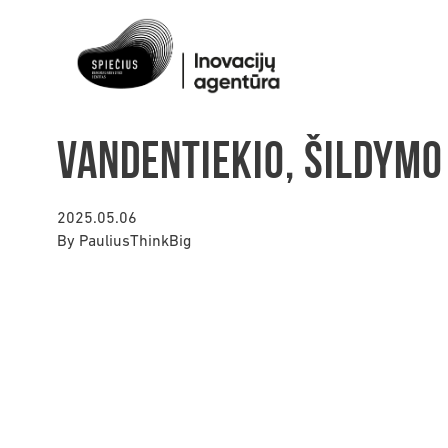
Vandentiekio, šildymo
2025.05.06
By
PauliusThinkBig