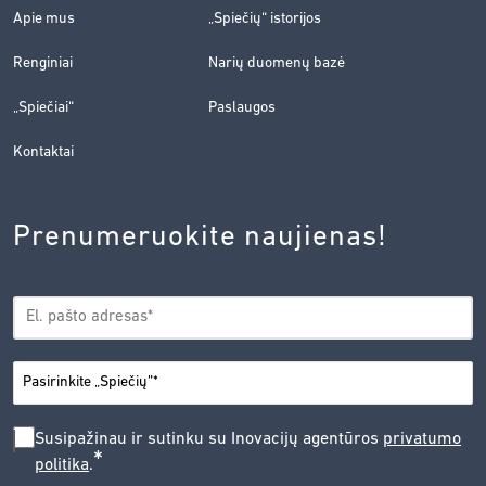
Apie mus
„Spiečių“ istorijos
Renginiai
Narių duomenų bazė
„Spiečiai“
Paslaugos
Kontaktai
Prenumeruokite naujienas!
EL.
*
PAŠTAS
*
MIESTAS
SUSIPAŽINAU
Susipažinau ir sutinku su Inovacijų agentūros
privatumo
*
politika
.
IR