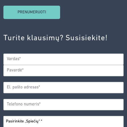
SUTINKU
SU
INOVACIJŲ
AGENTŪROS
Turite klausimų? Susisiekite!
PRIVATUMO
POLITIKA.
*
VARDAS
*
Vardas
Pavardė
EL.
PAŠTO
*
ADRESAS
TELEFONO
*
NUMERIS
PASIRINKITE
*
„SPIEČIŲ“