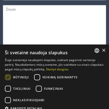
ŽINUTĖ
×
Ši svetainė naudoja slapukus
0 iš 600 leistinų simbolių
Šioje svetainėje naudojami slapukai, siekiant pagerinti vartotojo
LITHUANIAN
patirtį. Naudodamiesi mūsų svetaine, jūs sutinkate su visais slapukais
CAPTCHA
pagal mūsų slapukų politiką.
Skaityti daugiau
ENGLISH
PRIVATUMO
Susipažinau ir sutinku su Inovacijų agentūros
privatumo
*
BŪTINIEJI
VEIKIMĄ GERINANTYS
politika
.
POLITIKA
FRENCH
*
GERMAN
TIKSLINIAI
FUNKCINIAI
NEKLASIFIKUOJAMI
PARODYTI DETALIAU