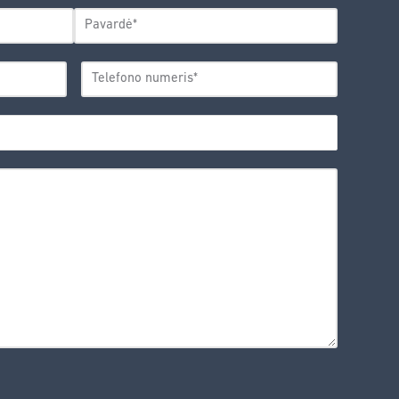
Pavardė
TELEFONO
*
NUMERIS