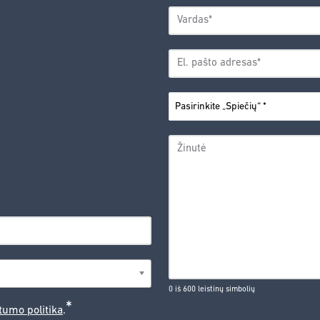
VARDAS
*
Vardas
EL.
PAŠTO
*
ADRESAS
PASIRINKITE
*
„SPIEČIŲ“
ŽINUTĖ
0 iš 600 leistinų simbolių
*
tumo politika
.
CAPTCHA