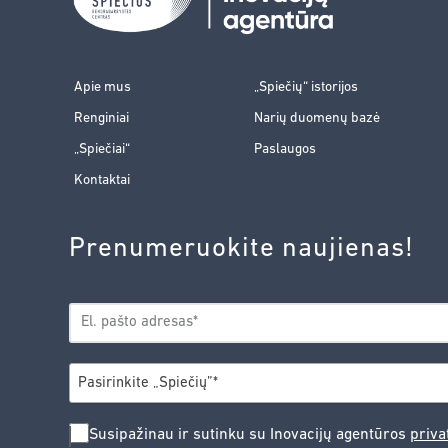
Apie mus
„Spiečių“ istorijos
Renginiai
Narių duomenų bazė
„Spiečiai“
Paslaugos
Kontaktai
Prenumeruokite naujienas!
EL.
*
PAŠTAS
*
MIESTAS
Pasirinkite „Spiečių”*
SUSIPAŽINAU
Susipažinau ir sutinku su Inovacijų agentūros
priva