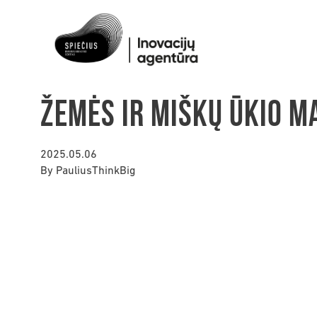
Žemės ir miškų ūkio 
2025.05.06
By
PauliusThinkBig