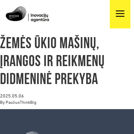
Žemės ūkio mašinų,
įrangos ir reikmenų
didmeninė prekyba
2025.05.06
By
PauliusThinkBig