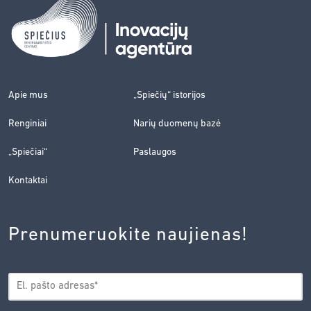
Apie mus
„Spiečių“ istorijos
Renginiai
Narių duomenų bazė
„Spiečiai“
Paslaugos
Kontaktai
Prenumeruokite naujienas!
EL.
*
PAŠTAS