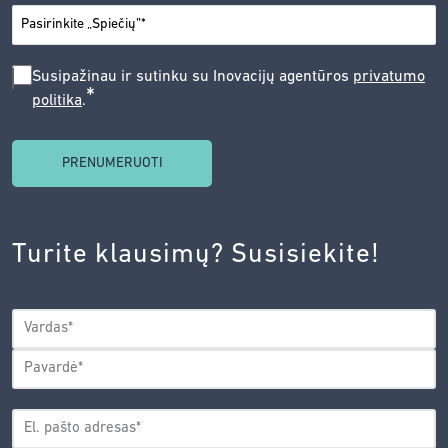
*
MIESTAS
SUSIPAŽINAU
Susipažinau ir sutinku su Inovacijų agentūros
privatumo
*
politika
.
IR
SUTINKU
SU
INOVACIJŲ
AGENTŪROS
Turite klausimų? Susisiekite!
PRIVATUMO
POLITIKA.
*
VARDAS
*
Vardas
Pavardė
EL.
PAŠTO