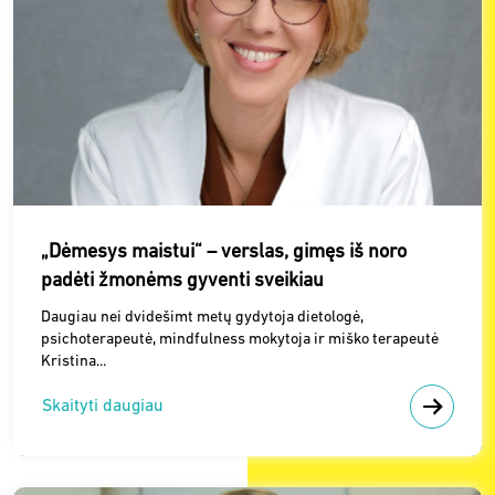
„Dėmesys maistui“ – verslas, gimęs iš noro
padėti žmonėms gyventi sveikiau
Daugiau nei dvidešimt metų gydytoja dietologė,
psichoterapeutė, mindfulness mokytoja ir miško terapeutė
Kristina...
Skaityti daugiau