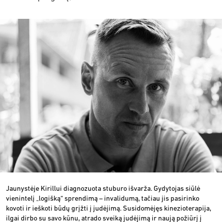
Jaunystėje Kirillui diagnozuota stuburo išvarža. Gydytojas siūlė
vienintelį „logišką“ sprendimą – invalidumą, tačiau jis pasirinko
kovoti ir ieškoti būdų grįžti į judėjimą. Susidomėjęs kinezioterapija,
ilgai dirbo su savo kūnu, atrado sveiką judėjimą ir naują požiūrį į