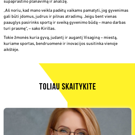
supaprastino planavimą ir analizę.
„Aš noriu, kad mano veikla padėtų vaikams pamatyti, jog gyvenimas
gali būti įdomus, judrus ir pilnas atradimų. Jeigu bent vienas
paauglys pasirinks sportą ir sveiką gyvenimo būdą – mano darbas
turi prasmę“, – sako Kirillas.
Tokie žmonės kuria gyvą, judantį ir augantį Visaginą – miestą,
kuriame sportas, bendruomenė ir inovacijos susitinka vienoje
aikštėje.
TOLIAU SKAITYKITE