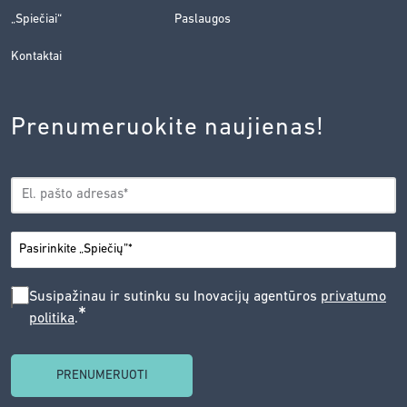
„Spiečiai“
Paslaugos
Kontaktai
Prenumeruokite naujienas!
EL.
*
PAŠTAS
*
MIESTAS
SUSIPAŽINAU
Susipažinau ir sutinku su Inovacijų agentūros
privatumo
*
politika
.
IR
SUTINKU
SU