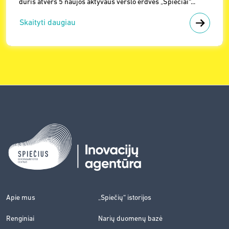
duris atvers 5 naujos aktyvaus verslo erdvės „Spiečiai“...
Skaityti daugiau
Apie mus
„Spiečių“ istorijos
Renginiai
Narių duomenų bazė