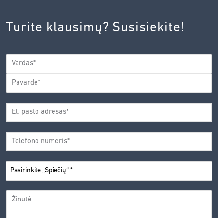
INOVACIJŲ
AGENTŪROS
Turite klausimų? Susisiekite!
PRIVATUMO
POLITIKA.
*
VARDAS
*
Vardas
Pavardė
EL.
PAŠTO
*
ADRESAS
TELEFONO
*
NUMERIS
PASIRINKITE
*
„SPIEČIŲ“
ŽINUTĖ