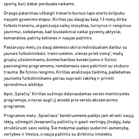
sportą, kurį dabar perduoda vaikams.
Draugo patarimas užbaigti trenerio kursus tapo starto švilpuku
naujam gyvenimo etapui. Kirillas jau daugiau kaip 13 metų dirba
futbolo treneriu, organizuoja vaikų stovyklas, turnyrus ir renginius
jaunimui, siekdamas, kad šiuolaikiniai vaikai gyventų aktyviai,
komandose, patirtų keliones ir naujas pažintis.
Pastaruoju metu jis daug dėmesio skiria individualiam darbui su
jaunais futbolininkais: treniruotėms „vienas prieš vieną“, mažų
grupių užsiėmimams, biomechanikos korekcijoms ir fizinio
pasirengimo programoms, remdamasis savo patirtimi su stuburo
trauma. Be fizinio rengimo, Kirillas analizuoja žaidimą, padėdamas
jauniems futbolininkams geriau suprasti taktiką ir priimti
sprendimus aikštėje.
Apie „Spiečių“ Kirillas sužinojo dalyvaudamas verslo mentorystės
programoje, o noras augti jį atvedė prie verslo akceleravimo
programos.
Programos metu „Spiečiaus“ bendruomenė padėjo jam atrasti naujų
idėjų, užmegzti įkvepiančių pažinčių ir gauti vertingų įžvalgų, kaip
struktūruoti savo veiklą. Šie mokymai padėjo suderinti asmenybę,
vertybes ir tikslus, o nauja pažintis su dirbtiniu intelektu