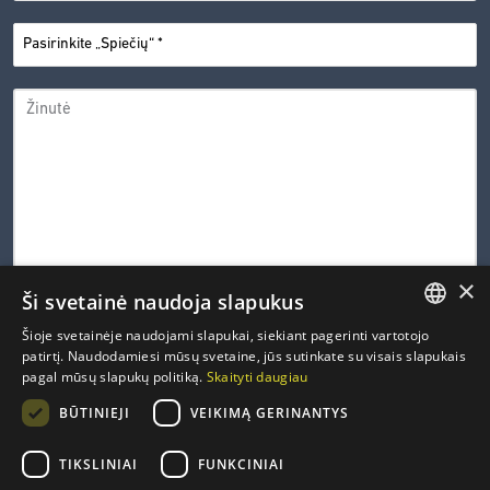
PASIRINKITE
*
„SPIEČIŲ“
ŽINUTĖ
×
Ši svetainė naudoja slapukus
0 iš 600 leistinų simbolių
Šioje svetainėje naudojami slapukai, siekiant pagerinti vartotojo
LITHUANIAN
patirtį. Naudodamiesi mūsų svetaine, jūs sutinkate su visais slapukais
CAPTCHA
pagal mūsų slapukų politiką.
Skaityti daugiau
ENGLISH
PRIVATUMO
Susipažinau ir sutinku su Inovacijų agentūros
privatumo
*
BŪTINIEJI
VEIKIMĄ GERINANTYS
politika
.
POLITIKA
FRENCH
*
GERMAN
TIKSLINIAI
FUNKCINIAI