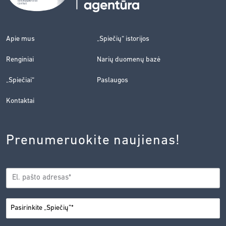
Apie mus
„Spiečių“ istorijos
Renginiai
Narių duomenų bazė
„Spiečiai“
Paslaugos
Kontaktai
Prenumeruokite naujienas!
EL.
*
PAŠTAS
*
MIESTAS