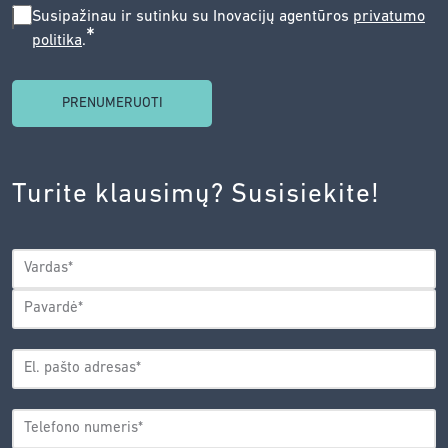
SUSIPAŽINAU
Susipažinau ir sutinku su Inovacijų agentūros
privatumo
*
politika
.
IR
SUTINKU
SU
INOVACIJŲ
AGENTŪROS
Turite klausimų? Susisiekite!
PRIVATUMO
POLITIKA.
*
VARDAS
*
Vardas
Pavardė
EL.
PAŠTO
*
ADRESAS
TELEFONO
*
NUMERIS