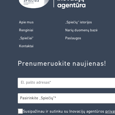
Apie mus
„Spiečių“ istorijos
Renginiai
Narių duomenų bazė
„Spiečiai“
Paslaugos
Kontaktai
Prenumeruokite naujienas!
EL.
*
PAŠTAS
*
MIESTAS
Pasirinkite „Spiečių”*
SUSIPAŽINAU
Susipažinau ir sutinku su Inovacijų agentūros
priva