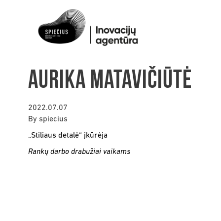
Aurika Matavičiūtė
2022.07.07
By
spiecius
„Stiliaus detalė“
įkūrėja
Rankų darbo drabužiai vaikams