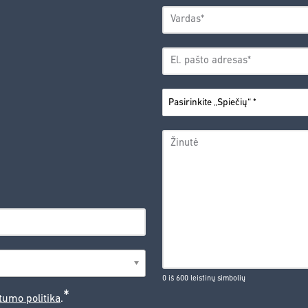
VARDAS
*
Vardas
EL.
PAŠTO
*
ADRESAS
PASIRINKITE
*
„SPIEČIŲ“
ŽINUTĖ
0 iš 600 leistinų simbolių
*
tumo politika
.
CAPTCHA