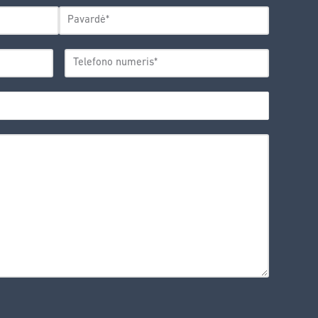
Pavardė
TELEFONO
*
NUMERIS