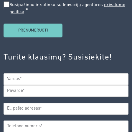
SUSIPAŽINAU
Susipažinau ir sutinku su Inovacijų agentūros
privatumo
*
politika
.
IR
SUTINKU
SU
INOVACIJŲ
AGENTŪROS
Turite klausimų? Susisiekite!
PRIVATUMO
POLITIKA.
*
VARDAS
*
Vardas
Pavardė
EL.
PAŠTO
*
ADRESAS
TELEFONO
*
NUMERIS