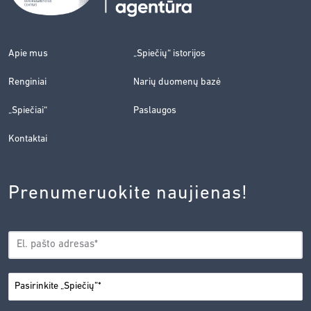
Apie mus
„Spiečių“ istorijos
Renginiai
Narių duomenų bazė
„Spiečiai“
Paslaugos
Kontaktai
Prenumeruokite naujienas!
EL.
*
PAŠTAS
*
MIESTAS