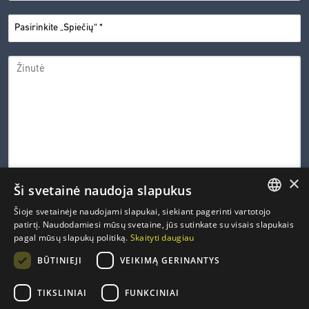
PASIRINKITE
*
„SPIEČIŲ“
ŽINUTĖ
×
Ši svetainė naudoja slapukus
0 iš 600 leistinų simbolių
Šioje svetainėje naudojami slapukai, siekiant pagerinti vartotojo
LITHUANIAN
patirtį. Naudodamiesi mūsų svetaine, jūs sutinkate su visais slapukais
CAPTCHA
pagal mūsų slapukų politiką.
Skaityti daugiau
ENGLISH
PRIVATUMO
Susipažinau ir sutinku su Inovacijų agentūros
privatumo
*
BŪTINIEJI
VEIKIMĄ GERINANTYS
politika
.
POLITIKA
FRENCH
*
GERMAN
TIKSLINIAI
FUNKCINIAI