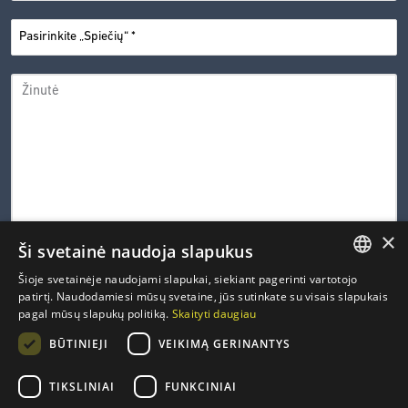
PASIRINKITE
*
„SPIEČIŲ“
ŽINUTĖ
×
Ši svetainė naudoja slapukus
0 iš 600 leistinų simbolių
Šioje svetainėje naudojami slapukai, siekiant pagerinti vartotojo
LITHUANIAN
patirtį. Naudodamiesi mūsų svetaine, jūs sutinkate su visais slapukais
CAPTCHA
pagal mūsų slapukų politiką.
Skaityti daugiau
ENGLISH
PRIVATUMO
Susipažinau ir sutinku su Inovacijų agentūros
privatumo
*
BŪTINIEJI
VEIKIMĄ GERINANTYS
politika
.
POLITIKA
FRENCH
*
GERMAN
TIKSLINIAI
FUNKCINIAI