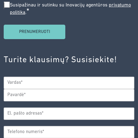
SUSIPAŽINAU
Susipažinau ir sutinku su Inovacijų agentūros
privatumo
*
politika
.
IR
SUTINKU
SU
INOVACIJŲ
AGENTŪROS
Turite klausimų? Susisiekite!
PRIVATUMO
POLITIKA.
*
VARDAS
*
Vardas
Pavardė
EL.
PAŠTO
*
ADRESAS
TELEFONO
*
NUMERIS