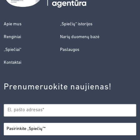
Apie mus
„Spiečių“ istorijos
Renginiai
Narių duomenų bazė
„Spiečiai“
Paslaugos
Kontaktai
Prenumeruokite naujienas!
EL.
*
PAŠTAS
*
MIESTAS