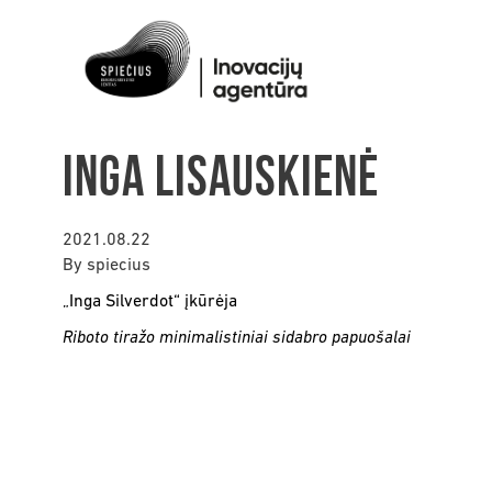
Inga Lisauskienė
2021.08.22
By
spiecius
„Inga Silverdot“ įkūrėja
Riboto tiražo minimalistiniai sidabro papuošalai