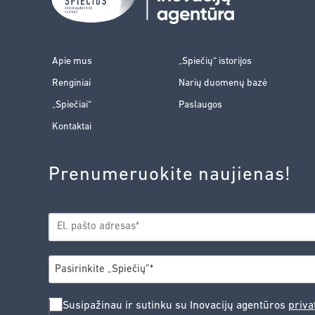
Apie mus
„Spiečių“ istorijos
Renginiai
Narių duomenų bazė
„Spiečiai“
Paslaugos
Kontaktai
Prenumeruokite naujienas!
EL.
*
PAŠTAS
*
MIESTAS
Pasirinkite „Spiečių”*
SUSIPAŽINAU
Susipažinau ir sutinku su Inovacijų agentūros
priva