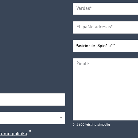
VARDAS
*
Vardas
EL.
PAŠTO
*
ADRESAS
PASIRINKITE
*
„SPIEČIŲ“
ŽINUTĖ
0 iš 600 leistinų simbolių
*
tumo politika
.
CAPTCHA