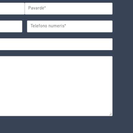
Pavardė
TELEFONO
*
NUMERIS