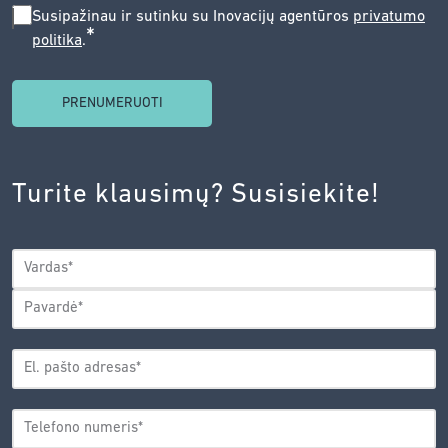
SUSIPAŽINAU
Susipažinau ir sutinku su Inovacijų agentūros
privatumo
*
politika
.
IR
SUTINKU
SU
INOVACIJŲ
AGENTŪROS
Turite klausimų? Susisiekite!
PRIVATUMO
POLITIKA.
*
VARDAS
*
Vardas
Pavardė
EL.
PAŠTO
*
ADRESAS
TELEFONO
*
NUMERIS