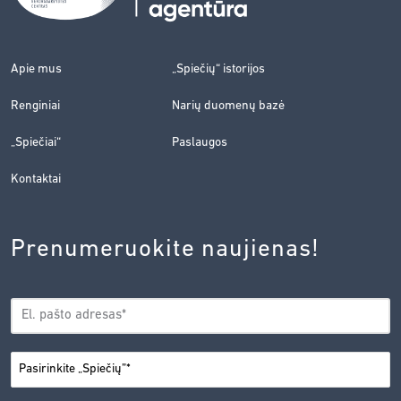
Apie mus
„Spiečių“ istorijos
Renginiai
Narių duomenų bazė
„Spiečiai“
Paslaugos
Kontaktai
Prenumeruokite naujienas!
EL.
*
PAŠTAS
*
MIESTAS