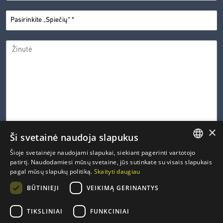
PASIRINKITE
*
„SPIEČIŲ“
ŽINUTĖ
×
Ši svetainė naudoja slapukus
0 iš 600 leistinų simbolių
Šioje svetainėje naudojami slapukai, siekiant pagerinti vartotojo
LITHUANIAN
patirtį. Naudodamiesi mūsų svetaine, jūs sutinkate su visais slapukais
CAPTCHA
pagal mūsų slapukų politiką.
Skaityti daugiau
ENGLISH
PRIVATUMO
Susipažinau ir sutinku su Inovacijų agentūros
privatumo
*
BŪTINIEJI
VEIKIMĄ GERINANTYS
politika
.
POLITIKA
FRENCH
*
GERMAN
TIKSLINIAI
FUNKCINIAI