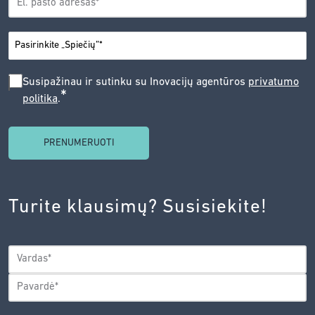
*
PAŠTAS
*
MIESTAS
SUSIPAŽINAU
Susipažinau ir sutinku su Inovacijų agentūros
privatumo
*
politika
.
IR
SUTINKU
SU
INOVACIJŲ
AGENTŪROS
Turite klausimų? Susisiekite!
PRIVATUMO
POLITIKA.
*
VARDAS
*
Vardas
Pavardė