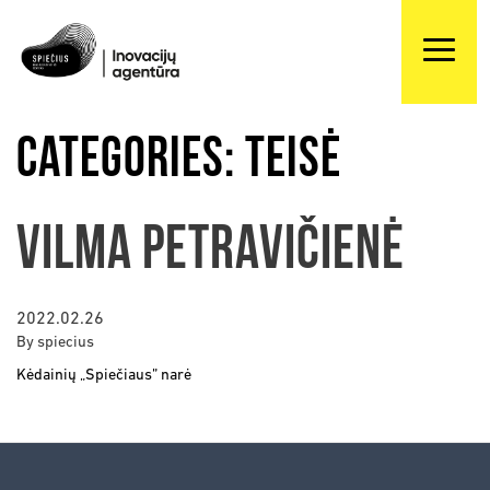
Categories:
Teisė
Vilma Petravičienė
2022.02.26
By
spiecius
Kėdainių „Spiečiaus” narė