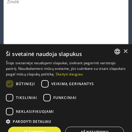
×
Ši svetainė naudoja slapukus
0 iš 600 leistinų simbolių
Šioje svetainėje naudojami slapukai, siekiant pagerinti vartotojo
LITHUANIAN
patirtį. Naudodamiesi mūsų svetaine, jūs sutinkate su visais slapukais
CAPTCHA
pagal mūsų slapukų politiką.
Skaityti daugiau
ENGLISH
PRIVATUMO
Susipažinau ir sutinku su Inovacijų agentūros
privatumo
*
BŪTINIEJI
VEIKIMĄ GERINANTYS
politika
.
POLITIKA
FRENCH
*
GERMAN
TIKSLINIAI
FUNKCINIAI
NEKLASIFIKUOJAMI
PARODYTI DETALIAU