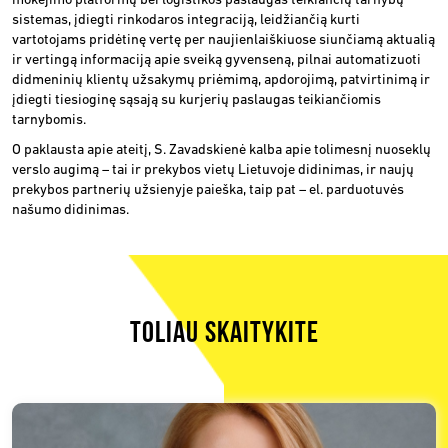
mokėjimo platformų bei logistikos paslaugas teikiančių tarnybų
sistemas, įdiegti rinkodaros integraciją, leidžiančią kurti
vartotojams pridėtinę vertę per naujienlaiškiuose siunčiamą aktualią
ir vertingą informaciją apie sveiką gyvenseną, pilnai automatizuoti
didmeninių klientų užsakymų priėmimą, apdorojimą, patvirtinimą ir
įdiegti tiesioginę sąsają su kurjerių paslaugas teikiančiomis
tarnybomis.
O paklausta apie ateitį, S. Zavadskienė kalba apie tolimesnį nuoseklų
verslo augimą – tai ir prekybos vietų Lietuvoje didinimas, ir naujų
prekybos partnerių užsienyje paieška, taip pat – el. parduotuvės
našumo didinimas.
TOLIAU SKAITYKITE