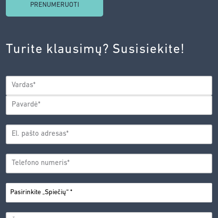
SU
INOVACIJŲ
AGENTŪROS
Turite klausimų? Susisiekite!
PRIVATUMO
POLITIKA.
*
VARDAS
*
Vardas
Pavardė
EL.
PAŠTO
*
ADRESAS
TELEFONO
*
NUMERIS
PASIRINKITE
*
„SPIEČIŲ“
ŽINUTĖ