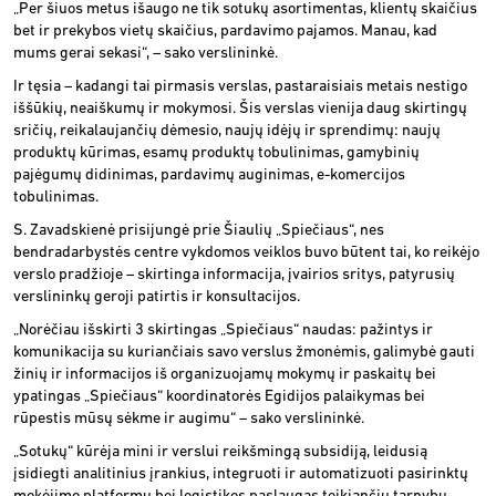
„Per šiuos metus išaugo ne tik sotukų asortimentas, klientų skaičius
bet ir prekybos vietų skaičius, pardavimo pajamos. Manau, kad
mums gerai sekasi“, – sako verslininkė.
Ir tęsia – kadangi tai pirmasis verslas, pastaraisiais metais nestigo
iššūkių, neaiškumų ir mokymosi. Šis verslas vienija daug skirtingų
sričių, reikalaujančių dėmesio, naujų idėjų ir sprendimų: naujų
produktų kūrimas, esamų produktų tobulinimas, gamybinių
pajėgumų didinimas, pardavimų auginimas, e-komercijos
tobulinimas.
S. Zavadskienė prisijungė prie Šiaulių „Spiečiaus“, nes
bendradarbystės centre vykdomos veiklos buvo būtent tai, ko reikėjo
verslo pradžioje – skirtinga informacija, įvairios sritys, patyrusių
verslininkų geroji patirtis ir konsultacijos.
„Norėčiau išskirti 3 skirtingas „Spiečiaus“ naudas: pažintys ir
komunikacija su kuriančiais savo verslus žmonėmis, galimybė gauti
žinių ir informacijos iš organizuojamų mokymų ir paskaitų bei
ypatingas „Spiečiaus“ koordinatorės Egidijos palaikymas bei
rūpestis mūsų sėkme ir augimu“ – sako verslininkė.
„Sotukų“ kūrėja mini ir verslui reikšmingą subsidiją, leidusią
įsidiegti analitinius įrankius, integruoti ir automatizuoti pasirinktų