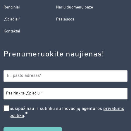
Renginiai
Narių duomenų bazė
„Spiečiai“
Paslaugos
Kontaktai
Prenumeruokite naujienas!
EL.
*
PAŠTAS
*
MIESTAS
SUSIPAŽINAU
Susipažinau ir sutinku su Inovacijų agentūros
privatumo
*
politika
.
IR
SUTINKU